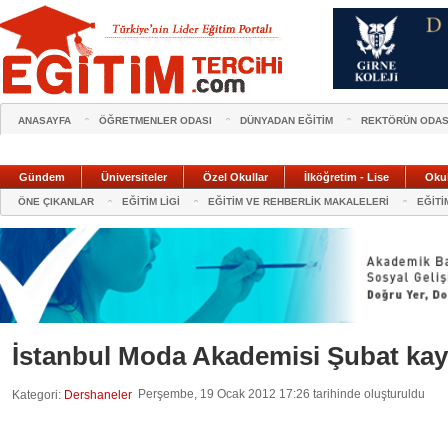
ANASAYFA
ÖĞRETMENLER ODASI
DÜNYADAN EĞİTİM
REKTÖRÜN ODAS
Gündem
Üniversiteler
Özel Okullar
İlköğretim - Lise
Oku
ÖNE ÇIKANLAR
EĞİTİM LİGİ
EĞİTİM VE REHBERLİK MAKALELERİ
EĞİTİ
İstanbul Moda Akademisi Şubat kayıt
Perşembe, 19 Ocak 2012 17:26 tarihinde oluşturuldu
Kategori:
Dershaneler