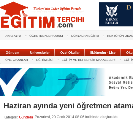
ANASAYFA
ÖĞRETMENLER ODASI
DÜNYADAN EĞİTİM
REKTÖRÜN ODAS
Gündem
Üniversiteler
Özel Okullar
İlköğretim - Lise
Oku
ÖNE ÇIKANLAR
EĞİTİM LİGİ
EĞİTİM VE REHBERLİK MAKALELERİ
EĞİTİ
Haziran ayında yeni öğretmen atama
Pazartesi, 20 Ocak 2014 08:06 tarihinde oluşturuldu
Kategori:
Gündem