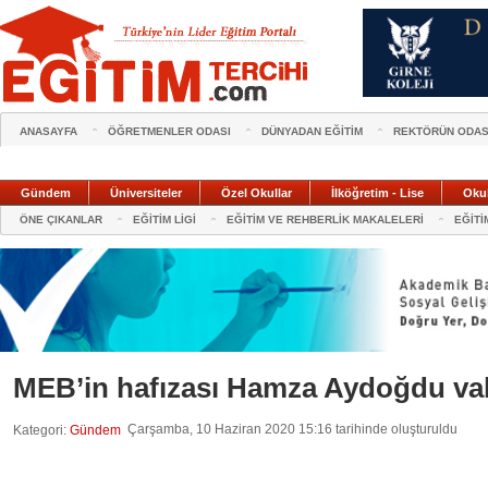
ANASAYFA
ÖĞRETMENLER ODASI
DÜNYADAN EĞİTİM
REKTÖRÜN ODAS
Gündem
Üniversiteler
Özel Okullar
İlköğretim - Lise
Oku
ÖNE ÇIKANLAR
EĞİTİM LİGİ
EĞİTİM VE REHBERLİK MAKALELERİ
EĞİTİ
MEB’in hafızası Hamza Aydoğdu val
Çarşamba, 10 Haziran 2020 15:16 tarihinde oluşturuldu
Kategori:
Gündem