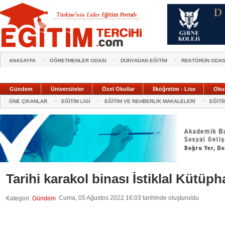
ANASAYFA
ÖĞRETMENLER ODASI
DÜNYADAN EĞİTİM
REKTÖRÜN ODAS
Gündem
Üniversiteler
Özel Okullar
İlköğretim - Lise
Oku
ÖNE ÇIKANLAR
EĞİTİM LİGİ
EĞİTİM VE REHBERLİK MAKALELERİ
EĞİTİ
Tarihi karakol binası İstiklal Kütüp
Cuma, 05 Ağustos 2022 16:03 tarihinde oluşturuldu
Kategori:
Gündem