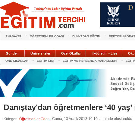
ANASAYFA
ÖĞRETMENLER ODASI
DÜNYADAN EĞİTİM
REKTÖRÜN ODAS
Gündem
Üniversiteler
Özel Okullar
İlköğretim - Lise
Oku
ÖNE ÇIKANLAR
EĞİTİM LİGİ
EĞİTİM VE REHBERLİK MAKALELERİ
EĞİTİ
Danıştay'dan öğretmenlere ‘40 yaş’
Cuma, 13 Aralık 2013 10:10 tarihinde oluşturuldu
Kategori:
Öğretmenler Odası