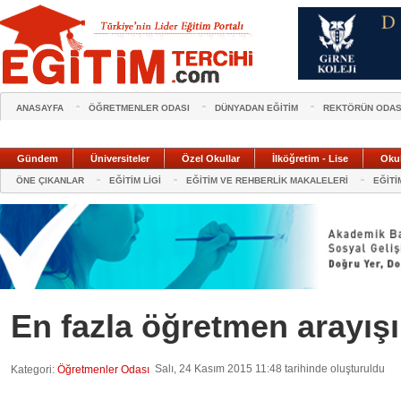
ANASAYFA
ÖĞRETMENLER ODASI
DÜNYADAN EĞİTİM
REKTÖRÜN ODAS
Gündem
Üniversiteler
Özel Okullar
İlköğretim - Lise
Oku
ÖNE ÇIKANLAR
EĞİTİM LİGİ
EĞİTİM VE REHBERLİK MAKALELERİ
EĞİTİ
En fazla öğretmen arayış
Salı, 24 Kasım 2015 11:48 tarihinde oluşturuldu
Kategori:
Öğretmenler Odası