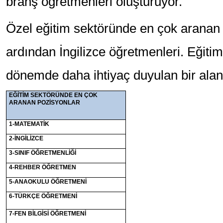
branş öğretmenleri oluşturuyor.
Özel eğitim sektöründe en çok aranan 
ardından İngilizce öğretmenleri. Eğiti
dönemde daha ihtiyaç duyulan bir alan
EĞİTİM SEKTÖRÜNDE EN ÇOK
ARANAN POZİSYONLAR
1-MATEMATİK
2-İNGİLİZCE
3-SINIF ÖĞRETMENLİĞİ
4-REHBER ÖĞRETMEN
5-ANAOKULU ÖĞRETMENİ
6-TÜRKÇE ÖĞRETMENİ
7-FEN BİLGİSİ ÖĞRETMENİ