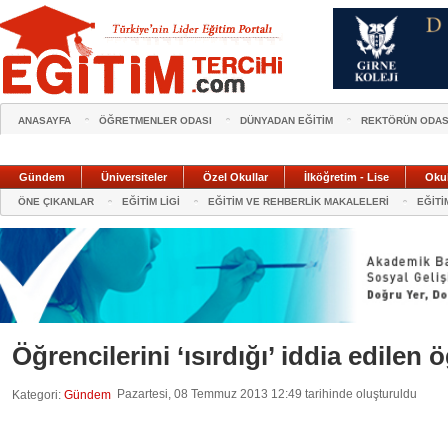
ANASAYFA
ÖĞRETMENLER ODASI
DÜNYADAN EĞİTİM
REKTÖRÜN ODAS
Gündem
Üniversiteler
Özel Okullar
İlköğretim - Lise
Oku
ÖNE ÇIKANLAR
EĞİTİM LİGİ
EĞİTİM VE REHBERLİK MAKALELERİ
EĞİTİ
Öğrencilerini ‘ısırdığı’ iddia edile
Pazartesi, 08 Temmuz 2013 12:49 tarihinde oluşturuldu
Kategori:
Gündem