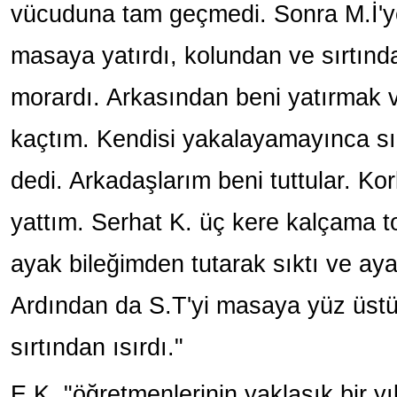
vücuduna tam geçmedi. Sonra M.İ'ye,
masaya yatırdı, kolundan ve sırtından
morardı. Arkasından beni yatırmak v
kaçtım. Kendisi yakalayamayınca sın
dedi. Arkadaşlarım beni tuttular. 
yattım. Serhat K. üç kere kalçama to
ayak bileğimden tutarak sıktı ve a
Ardından da S.T'yi masaya yüz üstü 
sırtından ısırdı."
E.K, "öğretmenlerinin yaklaşık bir yıl