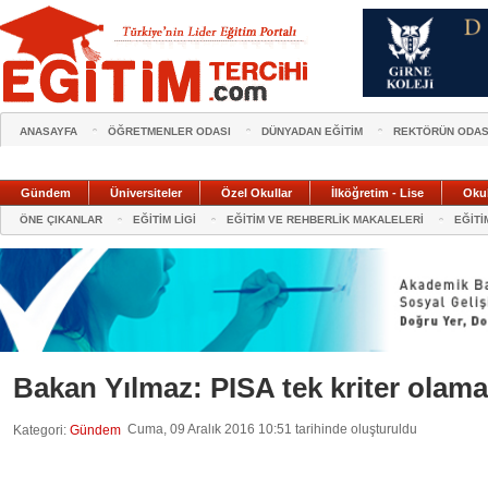
ANASAYFA
ÖĞRETMENLER ODASI
DÜNYADAN EĞİTİM
REKTÖRÜN ODAS
Gündem
Üniversiteler
Özel Okullar
İlköğretim - Lise
Oku
ÖNE ÇIKANLAR
EĞİTİM LİGİ
EĞİTİM VE REHBERLİK MAKALELERİ
EĞİTİ
Bakan Yılmaz: PISA tek kriter olam
Cuma, 09 Aralık 2016 10:51 tarihinde oluşturuldu
Kategori:
Gündem