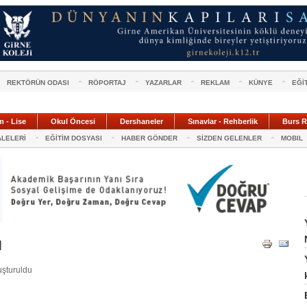
REKTÖRÜN ODASI
RÖPORTAJ
YAZARLAR
REKLAM
KÜNYE
EĞİ
m - Lise
Okul Öncesi
Dershaneler
Sınavlar - Rehberlik
Burs R
ALELERİ
EĞİTİM DOSYASI
HABER GÖNDER
SİZDEN GELENLER
MOBIL
ı
uşturuldu