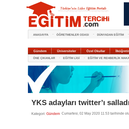
ANASAYFA
ÖĞRETMENLER ODASI
DÜNYADAN EĞİTİM
Gündem
Üniversiteler
Özel Okullar
İlköğreti
ÖNE ÇIKANLAR
EĞİTİM LİGİ
EĞİTİM VE REHBERLİK MAK
YKS adayları twitter’ı sallad
Cumartesi, 02 May 2020 11:53 tarihinde ol
Kategori:
Gündem