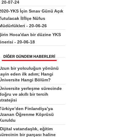
- 20-07-24
2020-YKS İçin Sınav Günü Açık
Tutulacak İl/İlçe Nüfus
Müdürlükleri - 20-06-26
Şirin Hoca'dan bir düzine YKS
önerisi - 20-06-18
DİĞER GÜNDEM HABERLERİ
Uzun bir yolculuğun yönünü
tayin eden ilk adım; Hangi
Üniversite Hangi Bölüm?
Üniversite yerleşme sürecinde
doğru ve akıllı bir tercih
stratejisi
Türkiye’den Finlandiya’ya
Uzanan Öğrenme Köprüsü
Kuruldu
‘Dijital vatandaşlık, eğitim
sürecinin bir parçası haline