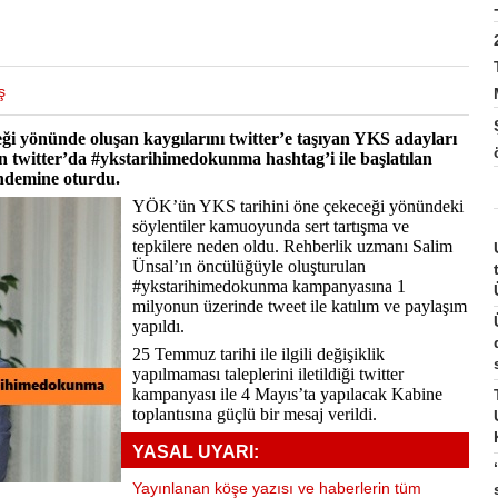
ş
ği yönünde oluşan kaygılarını twitter’e taşıyan YKS adayları
n twitter’da #ykstarihimedokunma hashtag’i ile başlatılan
ndemine oturdu.
YÖK’ün YKS tarihini öne çekeceği yönündeki
söylentiler kamuoyunda sert tartışma ve
tepkilere neden oldu. Rehberlik uzmanı Salim
Ünsal’ın öncülüğüyle oluşturulan
#ykstarihimedokunma kampanyasına 1
milyonun üzerinde tweet ile katılım ve paylaşım
yapıldı.
25 Temmuz tarihi ile ilgili değişiklik
yapılmaması taleplerini iletildiği twitter
kampanyası ile 4 Mayıs’ta yapılacak Kabine
toplantısına güçlü bir mesaj verildi.
YASAL UYARI:
Yayınlanan köşe yazısı ve haberlerin tüm