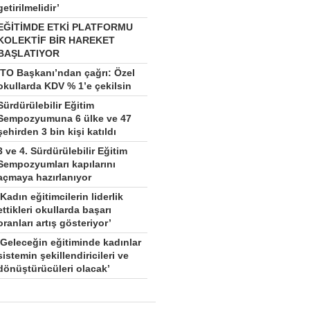
getirilmelidir’
EĞİTİMDE ETKİ PLATFORMU
KOLEKTİF BİR HAREKET
BAŞLATIYOR
İTO Başkanı’ndan çağrı: Özel
okullarda KDV % 1’e çekilsin
Sürdürülebilir Eğitim
Sempozyumuna 6 ülke ve 47
şehirden 3 bin kişi katıldı
3 ve 4. Sürdürülebilir Eğitim
Sempozyumları kapılarını
açmaya hazırlanıyor
‘Kadın eğitimcilerin liderlik
ettikleri okullarda başarı
oranları artış gösteriyor’
‘Geleceğin eğitiminde kadınlar
sistemin şekillendiricileri ve
dönüştürücüleri olacak’