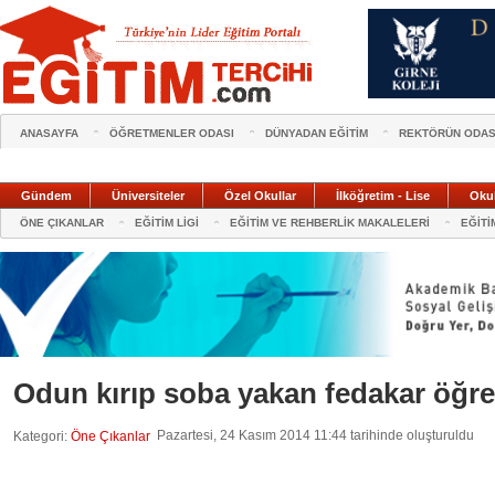
ANASAYFA
ÖĞRETMENLER ODASI
DÜNYADAN EĞİTİM
REKTÖRÜN ODAS
Gündem
Üniversiteler
Özel Okullar
İlköğretim - Lise
Oku
ÖNE ÇIKANLAR
EĞİTİM LİGİ
EĞİTİM VE REHBERLİK MAKALELERİ
EĞİTİ
Odun kırıp soba yakan fedakar öğr
Pazartesi, 24 Kasım 2014 11:44 tarihinde oluşturuldu
Kategori:
Öne Çıkanlar