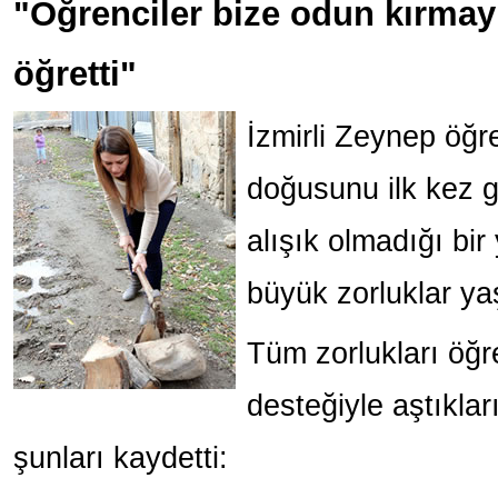
"Öğrenciler bize odun kırmay
öğretti"
İzmirli Zeynep öğr
doğusunu ilk kez 
alışık olmadığı bi
büyük zorluklar yaş
Tüm zorlukları öğre
desteğiyle aştıkla
şunları kaydetti: