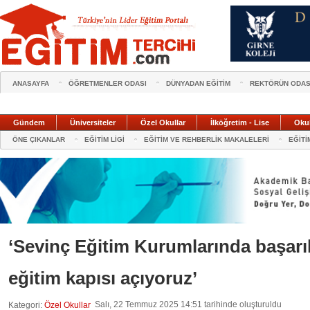
ANASAYFA
ÖĞRETMENLER ODASI
DÜNYADAN EĞİTİM
REKTÖRÜN ODAS
Gündem
Üniversiteler
Özel Okullar
İlköğretim - Lise
Oku
ÖNE ÇIKANLAR
EĞİTİM LİGİ
EĞİTİM VE REHBERLİK MAKALELERİ
EĞİTİ
‘Sevinç Eğitim Kurumlarında başarılı 
eğitim kapısı açıyoruz’
Salı, 22 Temmuz 2025 14:51 tarihinde oluşturuldu
Kategori:
Özel Okullar