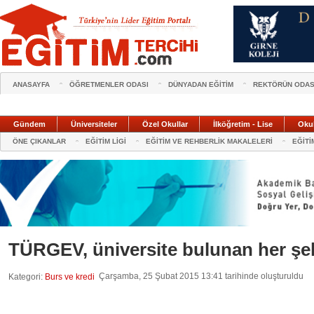
ANASAYFA
ÖĞRETMENLER ODASI
DÜNYADAN EĞİTİM
REKTÖRÜN ODAS
Gündem
Üniversiteler
Özel Okullar
İlköğretim - Lise
Oku
ÖNE ÇIKANLAR
EĞİTİM LİGİ
EĞİTİM VE REHBERLİK MAKALELERİ
EĞİTİ
TÜRGEV, üniversite bulunan her şeh
Çarşamba, 25 Şubat 2015 13:41 tarihinde oluşturuldu
Kategori:
Burs ve kredi