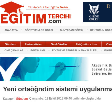
ANASAYFA
ÖĞRETMENLER ODASI
DÜNYADAN EĞİTİM
REKTÖRÜN ODAS
Gündem
Üniversiteler
Özel Okullar
İlköğretim - Lise
Oku
ÖNE ÇIKANLAR
EĞİTİM LİGİ
EĞİTİM VE REHBERLİK MAKALELERİ
EĞİTİ
Yeni ortaöğretim sistemi uygulanm
Çarşamba, 11 Eylül 2013 09:40 tarihinde oluşturuldu
Kategori:
Gündem