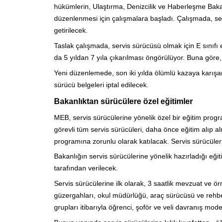
hükümlerin, Ulaştırma, Denizcilik ve Haberleşme Baka
düzenlenmesi için çalışmalara başladı. Çalışmada, serv
getirilecek.
Taslak çalışmada, servis sürücüsü olmak için E sınıfı ehl
da 5 yıldan 7 yıla çıkarılması öngörülüyor. Buna göre,
Yeni düzenlemede, son iki yılda ölümlü kazaya karışanl
sürücü belgeleri iptal edilecek.
Bakanlıktan sürücülere özel eğitimler
MEB, servis sürücülerine yönelik özel bir eğitim prog
görevli tüm servis sürücüleri, daha önce eğitim alıp 
programına zorunlu olarak katılacak. Servis sürücüle
Bakanlığın servis sürücülerine yönelik hazırladığı eğit
tarafından verilecek.
Servis sürücülerine ilk olarak, 3 saatlik mevzuat ve ö
güzergahları, okul müdürlüğü, araç sürücüsü ve rehber
grupları itibarıyla öğrenci, şoför ve veli davranış model