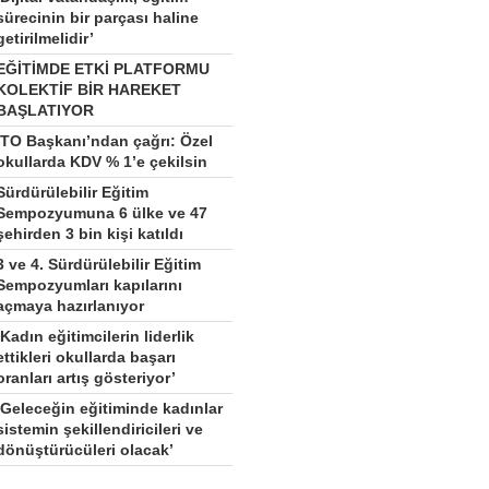
sürecinin bir parçası haline
getirilmelidir’
EĞİTİMDE ETKİ PLATFORMU
KOLEKTİF BİR HAREKET
BAŞLATIYOR
İTO Başkanı’ndan çağrı: Özel
okullarda KDV % 1’e çekilsin
Sürdürülebilir Eğitim
Sempozyumuna 6 ülke ve 47
şehirden 3 bin kişi katıldı
3 ve 4. Sürdürülebilir Eğitim
Sempozyumları kapılarını
açmaya hazırlanıyor
‘Kadın eğitimcilerin liderlik
ettikleri okullarda başarı
oranları artış gösteriyor’
‘Geleceğin eğitiminde kadınlar
sistemin şekillendiricileri ve
dönüştürücüleri olacak’