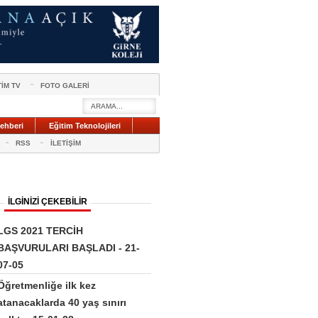
TİM TV
FOTO GALERİ
ehberi
Eğitim Teknolojileri
RSS
İLETİŞİM
İLGİNİZİ ÇEKEBİLİR
LGS 2021 TERCİH
BAŞVURULARI BAŞLADI - 21-
07-05
Öğretmenliğe ilk kez
atanacaklarda 40 yaş sınırı