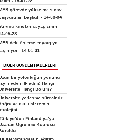
kalktı - 15-01-28
MEB görevde yükselme sınavı
başvuruları başladı - 14-08-04
Sürücü kurslarına yaş sınırı -
14-05-23
MEB’deki fişlemeler yargıya
taşınıyor - 14-01-31
DİĞER GÜNDEM HABERLERİ
Uzun bir yolculuğun yönünü
tayin eden ilk adım; Hangi
Üniversite Hangi Bölüm?
Üniversite yerleşme sürecinde
doğru ve akıllı bir tercih
stratejisi
Türkiye’den Finlandiya’ya
Uzanan Öğrenme Köprüsü
Kuruldu
‘Dijital vatandaşlık, eğitim