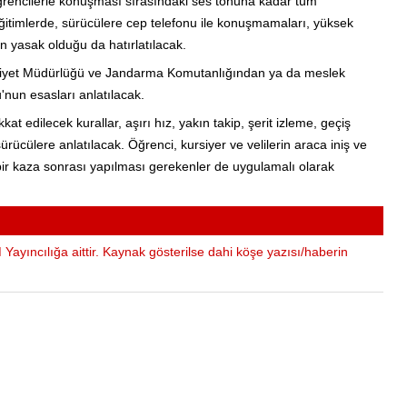
öğrencilerle konuşması sırasındaki ses tonuna kadar tüm
 Eğitimlerde, sürücülere cep telefonu ile konuşmamaları, yüksek
n yasak olduğu da hatırlatılacak.
 Emniyet Müdürlüğü ve Jandarma Komutanlığından ya da meslek
'nun esasları anlatılacak.
at edilecek kurallar, aşırı hız, yakın takip, şerit izleme, geçiş
rücülere anlatılacak. Öğrenci, kursiyer ve velilerin araca iniş ve
 bir kaza sonrası yapılması gerekenler de uygulamalı olarak
Yayıncılığa aittir. Kaynak gösterilse dahi köşe yazısı/haberin