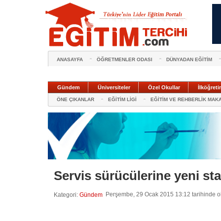
ANASAYFA
ÖĞRETMENLER ODASI
DÜNYADAN EĞİTİM
Gündem
Üniversiteler
Özel Okullar
İlköğreti
ÖNE ÇIKANLAR
EĞİTİM LİGİ
EĞİTİM VE REHBERLİK MAK
Servis sürücülerine yeni sta
Perşembe, 29 Ocak 2015 13:12 tarihinde o
Kategori:
Gündem