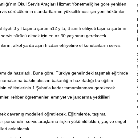
nlığı'nın Okul Servis Araçları Hizmet Yönetmeliğine göre yeniden
is sürücülerinin standartlarının yükseltilmesi için yeni hükümler
iyeti 3 yıl taşıma şartının12 yıla, B sınıfı ehliyeti taşıma şartının
 servis sürücü olmak için en az 30 yaş sınırı gerekecek.
arın, alkol ya da aşırı hızdan ehliyetine el konulanların servis
ramı da hazırladı. Buna göre, Türkiye genelindeki taşımalı eğitimde
almamalarına bakılmaksızın bakanlığın hazırladığı bu eğitim
rinin eğitimlerinin 1 Şubat'a kadar tamamlanması gerekecek.
imler, rehber öğretmenler, emniyet ve jandarma yetkilileri
rnek davranış modelleri öğretilecek. Eğitimlerde, taşıma
 personelin servis araçlarına ilişkin yükümlülükleri, yaş ve engel
leri anlatılacak.