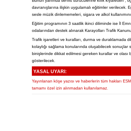
Bunun yanında servis sürücülerine kılık kıyafetten , 
davranışlarına ilişkin uygulamalı eğitimler verilecek.
sesle müzik dinlememeleri, sigara ve alkol kullanımını
Eğitim programının 3 saatlik ikinci diliminde ise İl
odalarından destek alınarak Karayolları Trafik Kanunu
Trafik işaretleri ve kuralları, durma ve duraklamada dikk
kolaylığı sağlama konularında oluşabilecek sonuçlar sü
binişlerinde dikkat edilmesi gereken kurallar ve olası
gösterilecek.
YASAL UYARI:
Yayınlanan köşe yazısı ve haberlerin tüm hakları ESM 
tamamı özel izin alınmadan kullanılamaz.