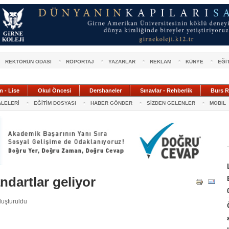
REKTÖRÜN ODASI
RÖPORTAJ
YAZARLAR
REKLAM
KÜNYE
EĞİ
m - Lise
Okul Öncesi
Dershaneler
Sınavlar - Rehberlik
Burs R
ALELERİ
EĞİTİM DOSYASI
HABER GÖNDER
SİZDEN GELENLER
MOBIL
ndartlar geliyor
luşturuldu