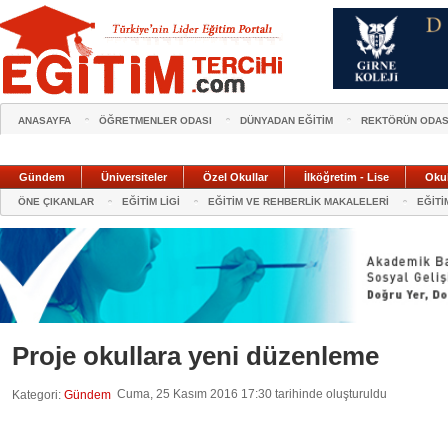
ANASAYFA
ÖĞRETMENLER ODASI
DÜNYADAN EĞİTİM
REKTÖRÜN ODAS
Gündem
Üniversiteler
Özel Okullar
İlköğretim - Lise
Oku
ÖNE ÇIKANLAR
EĞİTİM LİGİ
EĞİTİM VE REHBERLİK MAKALELERİ
EĞİTİ
Proje okullara yeni düzenleme
Cuma, 25 Kasım 2016 17:30 tarihinde oluşturuldu
Kategori:
Gündem