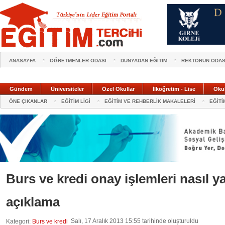
ANASAYFA
ÖĞRETMENLER ODASI
DÜNYADAN EĞİTİM
REKTÖRÜN ODAS
Gündem
Üniversiteler
Özel Okullar
İlköğretim - Lise
Oku
ÖNE ÇIKANLAR
EĞİTİM LİGİ
EĞİTİM VE REHBERLİK MAKALELERİ
EĞİTİ
Burs ve kredi onay işlemleri nasıl
açıklama
Salı, 17 Aralık 2013 15:55 tarihinde oluşturuldu
Kategori:
Burs ve kredi