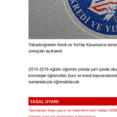
Yükseköğrenim Kredi ve Yurtlar Kurumunca ünivers
sonuçları açıklandı.
2015-2016 eğitim öğretim yılında yurt içinde okuy
kontenjan öğrencileri, burs ve kredi başvurularını
numaralarıyla öğrenebilecek.
YASAL UYARI:
Yayınlanan köşe yazısı ve haberlerin tüm hakları ESM 
tamamı özel izin alınmadan kullanılamaz.