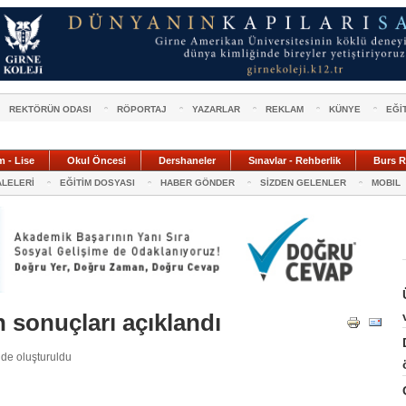
REKTÖRÜN ODASI
RÖPORTAJ
YAZARLAR
REKLAM
KÜNYE
EĞİ
m - Lise
Okul Öncesi
Dershaneler
Sınavlar - Rehberlik
Burs R
ALELERİ
EĞİTİM DOSYASI
HABER GÖNDER
SİZDEN GELENLER
MOBIL
n sonuçları açıklandı
nde oluşturuldu