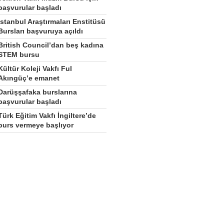
başvurular başladı
İstanbul Araştırmaları Enstitüsü
Bursları başvuruya açıldı
British Council’dan beş kadına
STEM bursu
Kültür Koleji Vakfı Ful
Akıngüç’e emanet
Darüşşafaka burslarına
başvurular başladı
Türk Eğitim Vakfı İngiltere’de
burs vermeye başlıyor