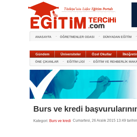
ANASAYFA
ÖĞRETMENLER ODASI
DÜNYADAN EĞİTİM
Gündem
Üniversiteler
Özel Okullar
İlköğreti
ÖNE ÇIKANLAR
EĞİTİM LİGİ
EĞİTİM VE REHBERLİK MAK
Burs ve kredi başvurularını
Cumartesi, 26 Aralık 2015 13:49 tarihi
Kategori:
Burs ve kredi