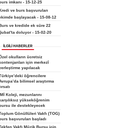
burs imkanı - 15-12-25
Kredi ve burs başvuruları
ekimde başlayacak - 15-08-12
Burs ve kredide ek süre 22
Şubat'ta doluyor - 15-02-20
İLGİLİ HABERLER
Özel okulların ücretsiz
kontenjanları için merkezî
yerleştirme yapılacak
Türkiye’deki öğrencilere
Avrupa’da bilimsel araştırma
fırsatı
İMİ Koleji, mezunlarını
karşılıksız yükseköğrenim
bursu ile destekleyecek
Toplum Gönüllüleri Vakfı (TOG)
burs başvuruları başladı
Tekfen Vakfı Müzik Bursu için