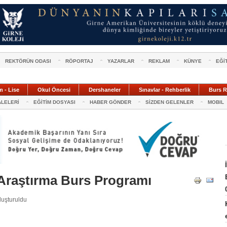
REKTÖRÜN ODASI
RÖPORTAJ
YAZARLAR
REKLAM
KÜNYE
EĞİ
m - Lise
Okul Öncesi
Dershaneler
Sınavlar - Rehberlik
Burs R
ALELERİ
EĞİTİM DOSYASI
HABER GÖNDER
SİZDEN GELENLER
MOBIL
Araştırma Burs Programı
luşturuldu