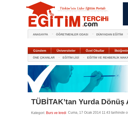
ANASAYFA
ÖĞRETMENLER ODASI
DÜNYADAN EĞİTİM
Gündem
Üniversiteler
Özel Okullar
İlköğreti
ÖNE ÇIKANLAR
EĞİTİM LİGİ
EĞİTİM VE REHBERLİK MAK
TÜBİTAK’tan Yurda Dönüş 
Cuma, 17 Ocak 2014 11:43 tarihinde o
Kategori:
Burs ve kredi