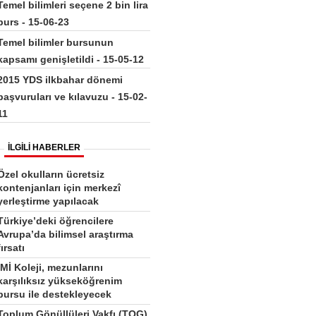
Temel bilimleri seçene 2 bin lira
burs - 15-06-23
Temel bilimler bursunun
kapsamı genişletildi - 15-05-12
2015 YDS ilkbahar dönemi
başvuruları ve kılavuzu - 15-02-
11
İLGİLİ HABERLER
Özel okulların ücretsiz
kontenjanları için merkezî
yerleştirme yapılacak
Türkiye’deki öğrencilere
Avrupa’da bilimsel araştırma
fırsatı
İMİ Koleji, mezunlarını
karşılıksız yükseköğrenim
bursu ile destekleyecek
Toplum Gönüllüleri Vakfı (TOG)