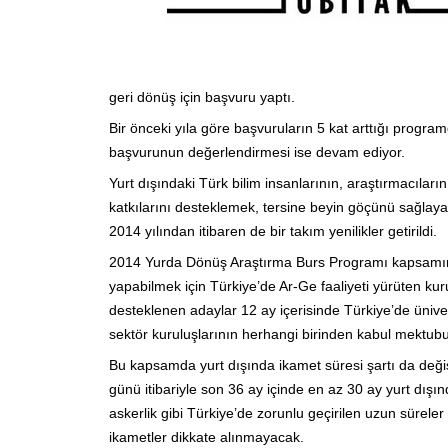
geri dönüş için başvuru yaptı.
Bir önceki yıla göre başvuruların 5 kat arttığı progr
başvurunun değerlendirmesi ise devam ediyor.
Yurt dışındaki Türk bilim insanlarının, araştırmacıları
katkılarını desteklemek, tersine beyin göçünü sağlayar
2014 yılından itibaren de bir takım yenilikler getirildi.
2014 Yurda Dönüş Araştırma Burs Programı kapsamınd
yapabilmek için Türkiye’de Ar-Ge faaliyeti yürüten ku
desteklenen adaylar 12 ay içerisinde Türkiye’de ünivers
sektör kuruluşlarının herhangi birinden kabul mektubu 
Bu kapsamda yurt dışında ikamet süresi şartı da deği
günü itibariyle son 36 ay içinde en az 30 ay yurt dı
askerlik gibi Türkiye’de zorunlu geçirilen uzun süreler ile
ikametler dikkate alınmayacak.