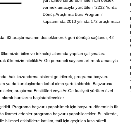
yurt içinde sürdürebilmeleri için destek
vermek amacıyla yürütülen "2232 Yurda
Dönüş Araştırma Burs Programı"
kapsamında 2013 yılında 172 araştırmacı
amda, 83 araştırmacının desteklenerek geri dönüşü sağlandı, 42
n ülkemizde bilim ve teknoloji alanında yapılan çalışmalara
ak ülkemizin nitelikli Ar-Ge personeli sayısını artırmak amacıyla
a, hak kazandırma sistemi getirilerek, programa başvuru
rum ya da kuruluşlardan kabul alma şartı kaldırıldı. Başvurusu
iteler, araştırma Enstitüleri veya Ar-Ge faaliyeti yürüten özel
alarak burslarını başlatabilecekler
ştirildi. Programa başvuru yapabilmek için başvuru döneminin ilk
şında ikamet edenler programa başvuru yapabilecekler. Bu sürede,
 bilimsel etkinliklere katılım, tatil için geçirilen kısa süreli