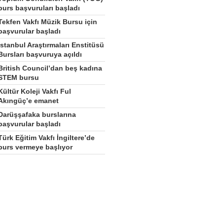
burs başvuruları başladı
Tekfen Vakfı Müzik Bursu için
başvurular başladı
İstanbul Araştırmaları Enstitüsü
Bursları başvuruya açıldı
British Council’dan beş kadına
STEM bursu
Kültür Koleji Vakfı Ful
Akıngüç’e emanet
Darüşşafaka burslarına
başvurular başladı
Türk Eğitim Vakfı İngiltere’de
burs vermeye başlıyor