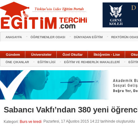
ANASAYFA
ÖĞRETMENLER ODASI
DÜNYADAN EĞİTİM
REKTÖRÜN ODAS
Gündem
Üniversiteler
Özel Okullar
İlköğretim - Lise
Oku
ÖNE ÇIKANLAR
EĞİTİM LİGİ
EĞİTİM VE REHBERLİK MAKALELERİ
EĞİTİ
Sabancı Vakfı’ndan 380 yeni öğrenc
Pazartesi, 17 Ağustos 2015 14:22 tarihinde oluşturuldu
Kategori:
Burs ve kredi