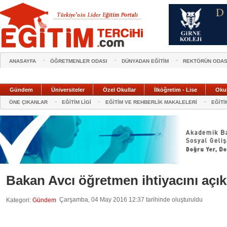
ANASAYFA
ÖĞRETMENLER ODASI
DÜNYADAN EĞİTİM
REKTÖRÜN ODAS
Gündem
Üniversiteler
Özel Okullar
İlköğretim - Lise
Oku
ÖNE ÇIKANLAR
EĞİTİM LİGİ
EĞİTİM VE REHBERLİK MAKALELERİ
EĞİTİ
Bakan Avcı öğretmen ihtiyacını açık
Çarşamba, 04 May 2016 12:37 tarihinde oluşturuldu
Kategori:
Gündem