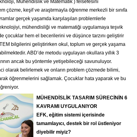
noloji, Mühendislik ve Matematik ) felsefesini
m çözme, keşif ve araştırmayla öğrenme merkezli bir sınıfa
ramlar gerçek yaşamda karşılaşılan problemlerle
teknolojiyi, mühendisliği ve matematiği uygulamaya teşvik
 çocuklar hem el becerilerini ve düşünce tarzını geliştirir
EM bilgilerini geliştirirken okul, toplum ve gerçek yaşama
rabilmektedir. ABD’de metodu uygulayan okullara yıllık 3
arının ancak bu yöntemle yetişebileceği savunuluyor.
ci olarak belirlemek ve onların problem çözmede bilimi,
yarak öğrenmelerini sağlamak. Çocuklar hata yaparak ve bu
öğreniyor.
MÜHENDİSLİK TASARIM SÜRECİNİN 6
KAVRAMI UYGULANIYOR
EFK, eğitim sistemi içerisinde
tamamlayıcı, destek bir rol üstleniyor
diyebilir miyiz?