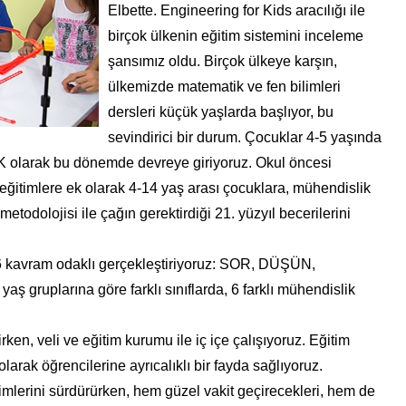
Elbette. Engineering for Kids aracılığı ile
birçok ülkenin eğitim sistemini inceleme
şansımız oldu. Birçok ülkeye karşın,
ülkemizde matematik ve fen bilimleri
dersleri küçük yaşlarda başlıyor, bu
sevindirici bir durum. Çocuklar 4-5 yaşında
K olarak bu dönemde devreye giriyoruz. Okul öncesi
eğitimlere ek olarak 4-14 yaş arası çocuklara, mühendislik
todolojisi ile çağın gerektirdiği 21. yüzyıl becerilerini
n 6 kavram odaklı gerçekleştiriyoruz: SOR, DÜŞÜN,
gruplarına göre farklı sınıflarda, 6 farklı mühendislik
ken, veli ve eğitim kurumu ile iç içe çalışıyoruz. Eğitim
larak öğrencilerine ayrıcalıklı bir fayda sağlıyoruz.
timlerini sürdürürken, hem güzel vakit geçirecekleri, hem de