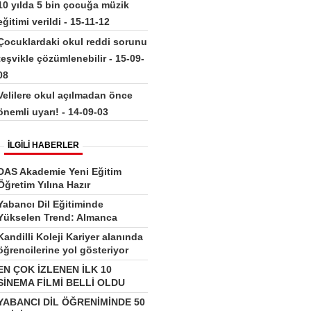
10 yılda 5 bin çocuğa müzik
eğitimi verildi - 15-11-12
Çocuklardaki okul reddi sorunu
teşvikle çözümlenebilir - 15-09-
08
Velilere okul açılmadan önce
önemli uyarı! - 14-09-03
İLGİLİ HABERLER
DAS Akademie Yeni Eğitim
Öğretim Yılına Hazır
Yabancı Dil Eğitiminde
Yükselen Trend: Almanca
Kandilli Koleji Kariyer alanında
öğrencilerine yol gösteriyor
EN ÇOK İZLENEN İLK 10
SİNEMA FİLMİ BELLİ OLDU
YABANCI DİL ÖĞRENİMİNDE 50