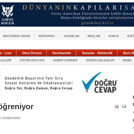
REKTÖRÜN ODASI
RÖPORTAJ
YAZARLAR
REKLAM
KÜNYE
EĞİ
m - Lise
Okul Öncesi
Dershaneler
Sınavlar - Rehberlik
Burs R
ALELERİ
EĞİTİM DOSYASI
HABER GÖNDER
SİZDEN GELENLER
MOBIL
öğreniyor
 oluşturuldu