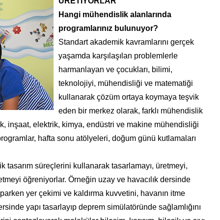
ÜRETİYORLAR
Hangi mühendislik alanlarında
programlarınız bulunuyor?
Standart akademik kavramlarını gerçek
yaşamda karşılaşılan problemlerle
harmanlayan ve çocukları, bilimi,
teknolojiyi, mühendisliği ve matematiği
kullanarak çözüm ortaya koymaya teşvik
eden bir merkez olarak, farklı mühendislik
k, inşaat, elektrik, kimya, endüstri ve makine mühendisliği
 programlar, hafta sonu atölyeleri, doğum günü kutlamaları
 tasarım süreçlerini kullanarak tasarlamayı, üretmeyi,
tmeyi öğreniyorlar. Örneğin uzay ve havacılık dersinde
yaparken yer çekimi ve kaldırma kuvvetini, havanın itme
ersinde yapı tasarlayıp deprem simülatöründe sağlamlığını