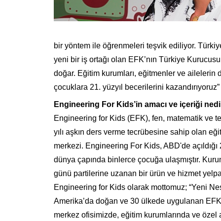
bir yöntem ile öğrenmeleri teşvik ediliyor. Türk
yeni bir iş ortağı olan EFK’nın Türkiye Kurucus
doğar. Eğitim kurumları, eğitmenler ve ailelerin
çocuklara 21. yüzyıl becerilerini kazandırıyoruz”
Engineering For Kids’in amacı ve içeriği nedi
Engineering for Kids (EFK), fen, matematik ve te
yılı aşkın ders verme tecrübesine sahip olan eğit
merkezi. Engineering For Kids, ABD'de açıldığı 2
dünya çapında binlerce çocuğa ulaşmıştır. Kuru
günü partilerine uzanan bir ürün ve hizmet yelpaze
Engineering for Kids olarak mottomuz; “Yeni Nes
Amerika’da doğan ve 30 ülkede uygulanan EFK eğ
merkez ofisimizde, eğitim kurumlarında ve özel 