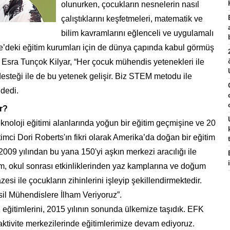
olunurken, çocukların nesnelerin nasıl
çalıştıklarını keşfetmeleri, matematik ve
bilim kavramlarını eğlenceli ve uygulamalı
iye’deki eğitim kurumları için de dünya çapında kabul görmüş
u Esra Tunçok Kilyar, “Her çocuk mühendis yetenekleri ile
 desteği ile de bu yetenek gelişir. Biz STEM metodu ile
 dedi.
r?
knoloji eğitimi alanlarında yoğun bir eğitim geçmişine ve 20
imci Dori Roberts'ın fikri olarak Amerika’da doğan bir eğitim
009 yılından bu yana 150'yi aşkın merkezi aracılığı ile
m, okul sonrası etkinliklerinden yaz kamplarına ve doğum
si ile çocukların zihinlerini işleyip şekillendirmektedir.
il Mühendislere İlham Veriyoruz”.
itimlerini, 2015 yılının sonunda ülkemize taşıdık. EFK
aktivite merkezilerinde eğitimlerimize devam ediyoruz.