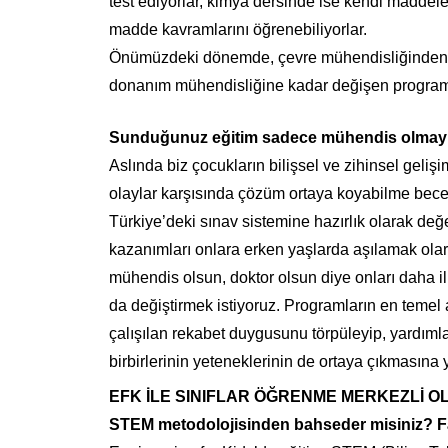
test ediyorlar, kimya dersinde ise kendi maddeler
madde kavramlarını öğrenebiliyorlar.
Önümüzdeki dönemde, çevre mühendisliğinden, 
donanım mühendisliğine kadar değişen programla
Sunduğunuz eğitim sadece mühendis olmayı
Aslında biz çocukların bilişsel ve zihinsel geli
olaylar karşısında çözüm ortaya koyabilme becer
Türkiye’deki sınav sistemine hazırlık olarak de
kazanımları onlara erken yaşlarda aşılamak ol
mühendis olsun, doktor olsun diye onları daha i
da değiştirmek istiyoruz. Programların en temel
çalışılan rekabet duygusunu törpüleyip, yardıml
birbirlerinin yeteneklerinin de ortaya çıkmasına 
EFK İLE SINIFLAR ÖĞRENME MERKEZLİ 
STEM metodolojisinden bahseder misiniz? Fa