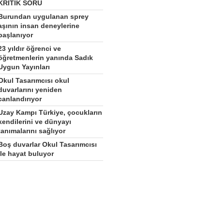
KRİTİK SORU
Burundan uygulanan sprey
aşının insan deneylerine
başlanıyor
23 yıldır öğrenci ve
öğretmenlerin yanında Sadık
Uygun Yayınları
Okul Tasarımcısı okul
duvarlarını yeniden
canlandırıyor
Uzay Kampı Türkiye, çocukların
kendilerini ve dünyayı
tanımalarını sağlıyor
Boş duvarlar Okul Tasarımcısı
ile hayat buluyor