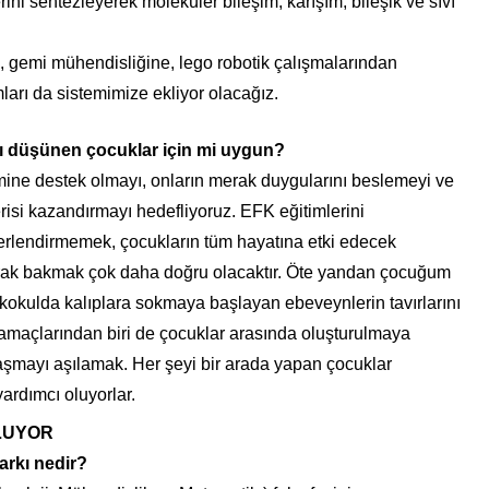
ini sentezleyerek moleküler bileşim, karışım, bileşik ve sıvı
gemi mühendisliğine, lego robotik çalışmalarından
rı da sistemimize ekliyor olacağız.
 düşünen çocuklar için mi uygun?
şimine destek olmayı, onların merak duygularını beslemeyi ve
isi kazandırmayı hedefliyoruz. EFK eğitimlerini
ğerlendirmemek, çocukların tüm hayatına etki edecek
arak bakmak çok daha doğru olacaktır. Öte yandan çocuğum
lkokulda kalıplara sokmaya başlayan ebeveynlerin tavırlarını
 amaçlarından biri de çocuklar arasında oluşturulmaya
aşmayı aşılamak. Her şeyi bir arada yapan çocuklar
yardımcı oluyorlar.
OLUYOR
rkı nedir?