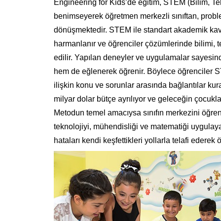
Engineering for Kids’de eğitim, STEM (Bilim, Tek
benimseyerek öğretmen merkezli sınıftan, proble
dönüşmektedir. STEM ile standart akademik kav
harmanlanır ve öğrenciler çözümlerinde bilimi, 
edilir. Yapılan deneyler ve uygulamalar sayesinde
hem de eğlenerek öğrenir. Böylece öğrenciler ST
ilişkin konu ve sorunlar arasında bağlantılar ku
milyar dolar bütçe ayrılıyor ve geleceğin çocukl
Metodun temel amacıysa sınıfın merkezini öğren
teknolojiyi, mühendisliği ve matematiği uygula
hataları kendi keşfettikleri yollarla telafi ederek 