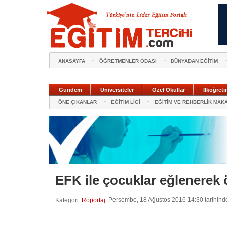
ANASAYFA
ÖĞRETMENLER ODASI
DÜNYADAN EĞİTİM
Gündem
Üniversiteler
Özel Okullar
İlköğreti
ÖNE ÇIKANLAR
EĞİTİM LİGİ
EĞİTİM VE REHBERLİK MAK
EFK ile çocuklar eğlenerek 
Perşembe, 18 Ağustos 2016 14:30 tarihinde
Kategori:
Röportaj