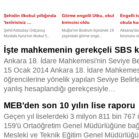
Şehidin ilkokul yıllığında
Görme engelli Utku, okul
Engelli 
'teröristsiz …
birincisi oldu
okula k
Şehit Astsubay Üstçavuş
Muğla'nın Bodrum ilçesinde 19
Aksaray'da 
Mustafa Ayna'nın ilkokul 5...
yaşındaki görme enge...
torununu ok
İşte mahkemenin gerekçeli SBS k
Ankara 18. İdare Mahkemesi'nin Seviye Be
15 Ocak 2014 Ankara 18. İdare Mahkemesi,
öğrencilerine yönelik yapılan Seviye Belir
yanlış hesaplandığı gerekçesiyle…
MEB'den son 10 yılın lise raporu
Geçen yıl liselerdeki 3 milyon 811 bin 767
159'ü Ortaöğretim Genel Müdürlüğüne bağlı
Mesleki ve Teknik Eğitim Genel Müdürlüğ