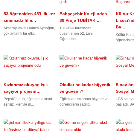
53 öğrenciden 45’i ilk kez
Bahçeşehir Koleji’nden
Kültür Ko
sinemada film…
30 Proje TÜBİTAK’…
Lisesi’n
Ba…
Aksaray Valisi Hamza Aydoğdu,
TÜBİTAK tarafından
çok anlamlı bir etki...
düzenlenen 52. Lise
Kültür Kole
Öğrencileri...
öğrencisleri 
Kızlarımız okuyor, Işık
Okullar ne kadar hijyenik
Sınav ön
saçıyor projesin…
ve güvenli?
Sosyal 
PepsiCo’nun, eğitimdeki fırsat
Eğitim kurumlarının hijyene ve
LGS sınavı
eşitsizlikleriyle m...
öğrencilerin sağlığ...
başladı. BA