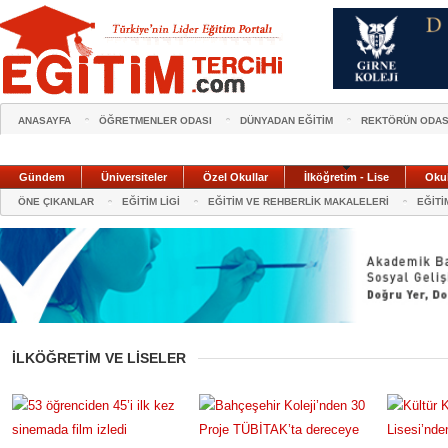
ANASAYFA
ÖĞRETMENLER ODASI
DÜNYADAN EĞİTİM
REKTÖRÜN ODAS
Gündem
Üniversiteler
Özel Okullar
İlköğretim - Lise
Oku
ÖNE ÇIKANLAR
EĞİTİM LİGİ
EĞİTİM VE REHBERLİK MAKALELERİ
EĞİTİ
İLKÖĞRETİM VE LİSELER