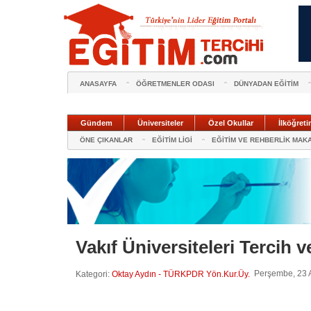
ANASAYFA
ÖĞRETMENLER ODASI
DÜNYADAN EĞİTİM
Gündem
Üniversiteler
Özel Okullar
İlköğreti
ÖNE ÇIKANLAR
EĞİTİM LİGİ
EĞİTİM VE REHBERLİK MAK
Vakıf Üniversiteleri Tercih 
Perşembe, 23 A
Kategori:
Oktay Aydın - TÜRKPDR Yön.Kur.Üy.