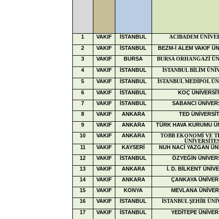
1
VAKIF
İSTANBUL
ACIBADEM ÜNİVER
2
VAKIF
İSTANBUL
BEZM-İ ALEM VAKIF ÜN
3
VAKIF
BURSA
BURSA ORHANGAZİ ÜN
4
VAKIF
İSTANBUL
İSTANBUL BİLİM ÜNİ
5
VAKIF
İSTANBUL
İSTANBUL MEDİPOL ÜN
6
VAKIF
İSTANBUL
KOÇ ÜNİVERSİT
7
VAKIF
İSTANBUL
SABANCI ÜNİVERS
8
VAKIF
ANKARA
TED ÜNİVERSİT
9
VAKIF
ANKARA
TÜRK HAVA KURUMU ÜN
10
VAKIF
ANKARA
TOBB EKONOMİ VE T
ÜNİVERSİTES
11
VAKIF
KAYSERİ
NUH NACİ YAZGAN ÜNİ
12
VAKIF
İSTANBUL
ÖZYEĞİN ÜNİVERS
13
VAKIF
ANKARA
İ. D. BİLKENT ÜNİV
14
VAKIF
ANKARA
ÇANKAYA ÜNİVER
15
VAKIF
KONYA
MEVLANA ÜNİVER
16
VAKIF
İSTANBUL
İSTANBUL ŞEHİR ÜNİ
17
VAKIF
İSTANBUL
YEDİTEPE ÜNİVER