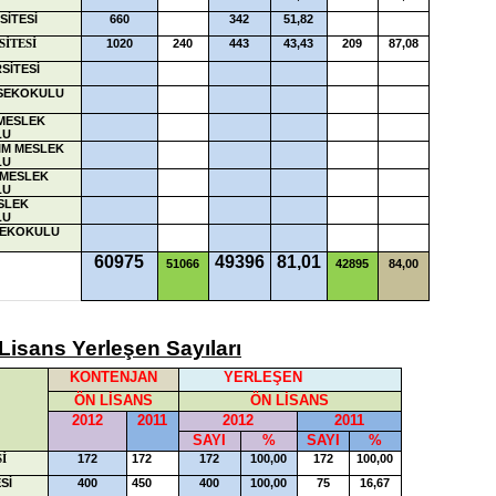
SİTESİ
660
342
51,82
1020
240
443
43,43
209
87,08
SİTESİ
SİTESİ
SEKOKULU
 MESLEK
LU
IM MESLEK
LU
 MESLEK
LU
SLEK
LU
SEKOKULU
60975
49396
81,01
51066
42895
84,00
Lisans Yerleşen Sayıları
KONTENJAN
YERLEŞEN
ÖN LİSANS
ÖN LİSANS
2012
2011
2012
2011
SAYI
%
SAYI
%
172
172
172
100,00
172
100,00
İ
Sİ
400
450
400
100,00
75
16,67