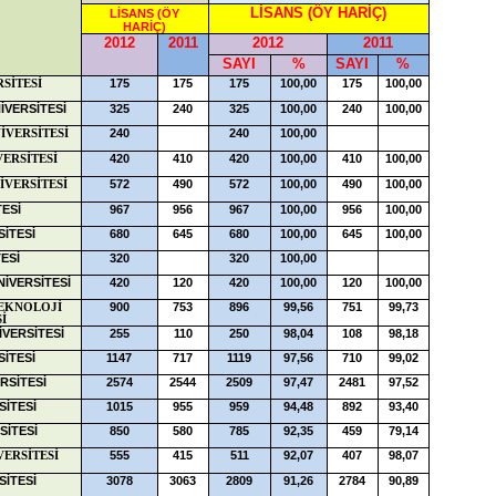
LİSANS (ÖY HARİÇ)
LİSANS (ÖY
HARİÇ)
2012
2011
2012
2011
SAYI
%
SAYI
%
175
175
175
100,00
175
100,00
SİTESİ
İVERSİTESİ
325
240
325
100,00
240
100,00
240
240
100,00
İVERSİTESİ
420
410
420
100,00
410
100,00
VERSİTESİ
572
490
572
100,00
490
100,00
İVERSİTESİ
ESİ
967
956
967
100,00
956
100,00
İTESİ
680
645
680
100,00
645
100,00
ESİ
320
320
100,00
İVERSİTESİ
420
120
420
100,00
120
100,00
900
753
896
99,56
751
99,73
EKNOLOJİ
İ
VERSİTESİ
255
110
250
98,04
108
98,18
İTESİ
1147
717
1119
97,56
710
99,02
ERSİTESİ
2574
2544
2509
97,47
2481
97,52
SİTESİ
1015
955
959
94,48
892
93,40
SİTESİ
850
580
785
92,35
459
79,14
555
415
511
92,07
407
98,07
VERSİTESİ
SİTESİ
3078
3063
2809
91,26
2784
90,89