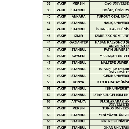
38
VAKIF
MERSİN
ÇAĞ ÜNİVERSİ
39
VAKIF
İSTANBUL
DOĞUŞ ÜNİVERS
40
VAKIF
ANKARA
TURGUT ÖZAL ÜNİV
41
VAKIF
İSTANBUL
HALİÇ ÜNİVERSİ
42
VAKIF
İSTANBUL
İSTANBUL AREL ÜNİV
43
VAKIF
İZMİR
İZMİR EKONOMİ ÜNİ
44
VAKIF
GAZİANTEP
HASAN KALYONCU (G
ÜNİVERSİTES
45
VAKIF
İSTANBUL
FATİH ÜNİVERSİ
46
VAKIF
KAYSERİ
MELİKŞAH ÜNİVER
47
VAKIF
İSTANBUL
MALTEPE ÜNİVERS
48
VAKIF
İSTANBUL
İSTANBUL KEMER
ÜNİVERSİTES
49
VAKIF
İSTANBUL
GEDİK ÜNİVERSİ
50
VAKIF
KONYA
KTO KARATAY ÜNİVE
51
VAKIF
İSTANBUL
IŞIK ÜNİVERSİT
52
VAKIF
İSTANBUL
İSTANBUL GELİŞİM ÜN
53
VAKIF
ANTALYA
ULUSLARARASI A
ÜNİVERSİTES
54
VAKIF
MERSİN
TOROS ÜNİVERS
55
VAKIF
İSTANBUL
YENİ YÜZYIL ÜNİVE
56
VAKIF
İSTANBUL
PİRİ REİS ÜNİVER
57
VAKIF
İSTANBUL
OKAN ÜNİVERSİ