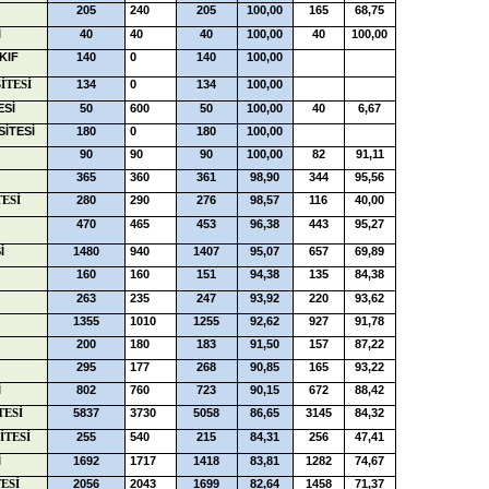
205
240
205
100,00
165
68,75
İ
40
40
40
100,00
40
100,00
KIF
140
0
140
100,00
134
0
134
100,00
İTESİ
ESİ
50
600
50
100,00
40
6,67
İTESİ
180
0
180
100,00
90
90
90
100,00
82
91,11
365
360
361
98,90
344
95,56
280
290
276
98,57
116
40,00
TESİ
470
465
453
96,38
443
95,27
İ
1480
940
1407
95,07
657
69,89
160
160
151
94,38
135
84,38
263
235
247
93,92
220
93,62
1355
1010
1255
92,62
927
91,78
200
180
183
91,50
157
87,22
İ
295
177
268
90,85
165
93,22
İ
802
760
723
90,15
672
88,42
5837
3730
5058
86,65
3145
84,32
TESİ
255
540
215
84,31
256
47,41
İTESİ
İ
1692
1717
1418
83,81
1282
74,67
2056
2043
1699
82,64
1458
71,37
ESİ