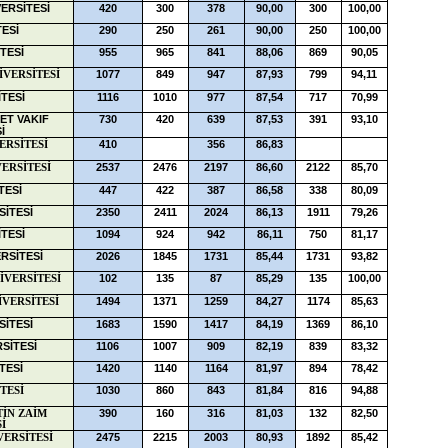
ERSİTESİ
420
300
378
90,00
300
100,00
TESİ
290
250
261
90,00
250
100,00
TESİ
955
965
841
88,06
869
90,05
1077
849
947
87,93
799
94,11
İVERSİTESİ
İTESİ
1116
1010
977
87,54
717
70,99
ET VAKIF
730
420
639
87,53
391
93,10
İ
410
356
86,83
ERSİTESİ
2537
2476
2197
86,60
2122
85,70
VERSİTESİ
TESİ
447
422
387
86,58
338
80,09
İTESİ
2350
2411
2024
86,13
1911
79,26
TESİ
1094
924
942
86,11
750
81,17
RSİTESİ
2026
1845
1731
85,44
1731
93,82
102
135
87
85,29
135
100,00
İVERSİTESİ
1494
1371
1259
84,27
1174
85,63
VERSİTESİ
SİTESİ
1683
1590
1417
84,19
1369
86,10
SİTESİ
1106
1007
909
82,19
839
83,32
TESİ
1420
1140
1164
81,97
894
78,42
1030
860
843
81,84
816
94,88
TESİ
390
160
316
81,03
132
82,50
TİN ZAİM
İ
2475
2215
2003
80,93
1892
85,42
VERSİTESİ