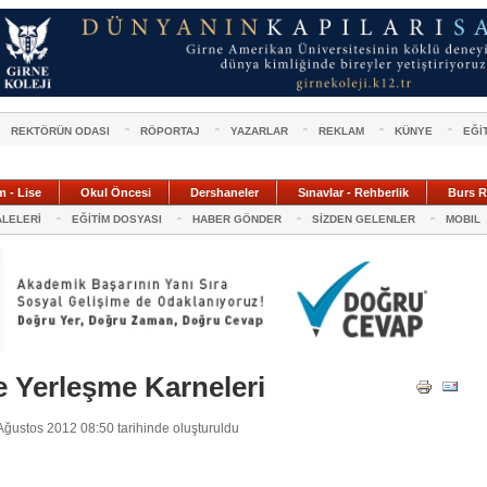
REKTÖRÜN ODASI
RÖPORTAJ
YAZARLAR
REKLAM
KÜNYE
EĞİ
m - Lise
Okul Öncesi
Dershaneler
Sınavlar - Rehberlik
Burs R
ALELERİ
EĞİTİM DOSYASI
HABER GÖNDER
SİZDEN GELENLER
MOBIL
ve Yerleşme Karneleri
ğustos 2012 08:50 tarihinde oluşturuldu