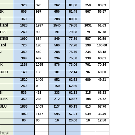
320
320
262
81,88
258
80,63
EK
805
997
656
81,49
567
56,87
İ
360
288
80,00
1928
1997
1540
79,88
1031
51,63
İTESİ
240
90
191
79,58
79
87,78
TESİ
1090
634
849
77,89
587
92,59
İTESİ
720
198
560
77,78
198
100,00
TESİ
İ
380
440
288
75,79
234
53,18
389
497
294
75,58
338
68,01
EK
1199
1085
876
73,06
761
70,14
KULU
140
160
101
72,14
96
60,00
1520
1400
952
62,63
689
49,21
240
0
150
62,50
Sİ
536
461
333
62,13
315
68,33
SLEK
350
265
212
60,57
198
74,72
KULU
1886
1409
1134
60,13
813
57,70
1040
1477
595
57,21
539
36,49
80
80
16
20,00
10
12,50
İ
İTESİ