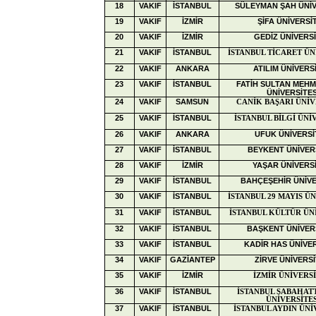
18
VAKIF
İSTANBUL
SÜLEYMAN ŞAH ÜNİV
19
VAKIF
İZMİR
ŞİFA ÜNİVERSİ
20
VAKIF
İZMİR
GEDİZ ÜNİVERSİ
21
VAKIF
İSTANBUL
İSTANBUL TİCARET ÜN
22
VAKIF
ANKARA
ATILIM ÜNİVERS
23
VAKIF
İSTANBUL
FATİH SULTAN MEHM
ÜNİVERSİTES
24
VAKIF
SAMSUN
CANİK BAŞARI ÜNİV
25
VAKIF
İSTANBUL
İSTANBUL BİLGİ ÜNİ
26
VAKIF
ANKARA
UFUK ÜNİVERSİ
27
VAKIF
İSTANBUL
BEYKENT ÜNİVERS
28
VAKIF
İZMİR
YAŞAR ÜNİVERSİ
29
VAKIF
İSTANBUL
BAHÇEŞEHİR ÜNİVE
30
VAKIF
İSTANBUL
İSTANBUL 29 MAYIS ÜN
31
VAKIF
İSTANBUL
İSTANBUL KÜLTÜR ÜNİ
32
VAKIF
İSTANBUL
BAŞKENT ÜNİVER
33
VAKIF
İSTANBUL
KADİR HAS ÜNİVER
34
VAKIF
GAZİANTEP
ZİRVE ÜNİVERSİ
35
VAKIF
İZMİR
İZMİR ÜNİVERSİ
36
VAKIF
İSTANBUL
İSTANBUL SABAHAT
ÜNİVERSİTES
37
VAKIF
İSTANBUL
İSTANBUL AYDIN ÜNİ