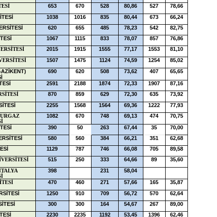
653
670
528
80,86
527
78,66
TESİ
İTESİ
1038
1016
835
80,44
673
66,24
ERSİTESİ
620
655
485
78,23
542
82,75
TESİ
1067
1115
833
78,07
857
76,86
2015
1915
1555
77,17
1553
81,10
ERSİTESİ
1507
1475
1124
74,59
1254
85,02
VERSİTESİ
AZİKENT)
690
620
508
73,62
407
65,65
İ
TESİ
2591
2188
1874
72,33
1907
87,16
870
859
629
72,30
635
73,92
SİTESİ
İTESİ
2255
1568
1564
69,36
1222
77,93
1082
670
748
69,13
474
70,75
BURGAZ
İ
TESİ
390
50
263
67,44
35
70,00
RSİTESİ
580
560
384
66,21
351
62,68
ESİ
1129
787
746
66,08
705
89,58
515
250
333
64,66
89
35,60
İVERSİTESİ
398
231
58,04
NTALYA
İ
470
460
271
57,66
165
35,87
İTESİ
RSİTESİ
1250
910
709
56,72
570
62,64
SİTESİ
300
300
164
54,67
267
89,00
TESİ
2230
2235
1192
53,45
1396
62,46