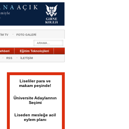
TİM TV
FOTO GALERİ
ehberi
Eğitim Teknolojileri
RSS
İLETİŞİM
Liseliler para ve
makam peşinde!
Üniversite Adaylarının
Seçimi
Liseden mesleğe acil
eylem planı