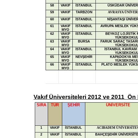
58
VAKIF
İSTANBUL
ÜSKÜDAR ÜNİVER
59
VAKIF
TARBZON
AVRASYA ÜNİVER
60
VAKIF
İSTANBUL
NİŞANTAŞI ÜNİVER
61
VAKIF
İSTANBUL
AVRUPA MESLEK YÜK
MYO
62
VAKIF
İSTANBUL
BEYKOZ LOJİSTİK
MYO
YÜKSEKOKU
63
VAKIF
BURSA
FARUK SARAÇ TASAR
MYO
YÜKSEKOKU
64
VAKIF
İSTANBUL
İSTANBUL KAVRAM
MYO
YUKSEKOKU
65
VAKIF
NEVŞEHİR
KAPADOKYA ME
MYO
YÜKSEKOKU
66
VAKIF
İSTANBUL
PLATO MESLEK YÜK
MYO
Vakıf Üniversiteleri 2012 ve 2011 Ön 
SIRA
TÜR
ŞEHİR
ÜNİVERSİTE
1
VAKIF
İSTANBUL
ACIBADEM ÜNİVERSİTES
2
VAKIF
İSTANBUL
BAHÇEŞEHİR ÜNİVERSİTE