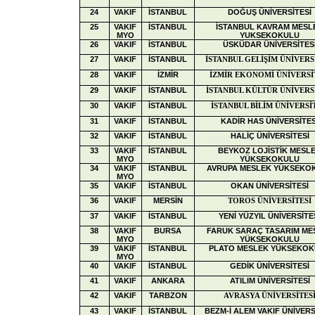
24
VAKIF
İSTANBUL
DOĞUŞ ÜNİVERSİTESİ
25
VAKIF
İSTANBUL
İSTANBUL KAVRAM MESL
MYO
YUKSEKOKULU
26
VAKIF
İSTANBUL
ÜSKÜDAR ÜNİVERSİTES
27
VAKIF
İSTANBUL
İSTANBUL GELİŞİM ÜNİVERS
28
VAKIF
İZMİR
İZMİR EKONOMİ ÜNİVERSİ
29
VAKIF
İSTANBUL
İSTANBUL KÜLTÜR ÜNİVERS
30
VAKIF
İSTANBUL
İSTANBUL BİLİM ÜNİVERSİ
31
VAKIF
İSTANBUL
KADİR HAS ÜNİVERSİTES
32
VAKIF
İSTANBUL
HALİÇ ÜNİVERSİTESİ
33
VAKIF
İSTANBUL
BEYKOZ LOJİSTİK MESL
MYO
YÜKSEKOKULU
34
VAKIF
İSTANBUL
AVRUPA MESLEK YÜKSEKO
MYO
35
VAKIF
İSTANBUL
OKAN ÜNİVERSİTESİ
36
VAKIF
MERSİN
TOROS ÜNİVERSİTESİ
37
VAKIF
İSTANBUL
YENİ YÜZYIL ÜNİVERSİTE
38
VAKIF
BURSA
FARUK SARAÇ TASARIM ME
MYO
YÜKSEKOKULU
39
VAKIF
İSTANBUL
PLATO MESLEK YÜKSEKO
MYO
40
VAKIF
İSTANBUL
GEDİK ÜNİVERSİTESİ
41
VAKIF
ANKARA
ATILIM ÜNİVERSİTESİ
42
VAKIF
TARBZON
AVRASYA ÜNİVERSİTES
43
VAKIF
İSTANBUL
BEZM-İ ALEM VAKIF ÜNİVERS