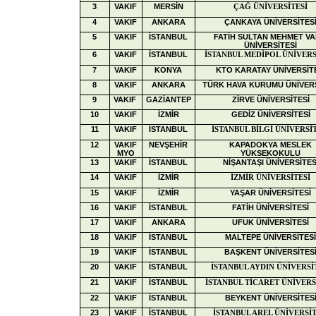
3
VAKIF
MERSİN
ÇAĞ ÜNİVERSİTESİ
4
VAKIF
ANKARA
ÇANKAYA ÜNİVERSİTES
5
VAKIF
İSTANBUL
FATİH SULTAN MEHMET VA
ÜNİVERSİTESİ
6
VAKIF
İSTANBUL
İSTANBUL MEDİPOL ÜNİVERS
7
VAKIF
KONYA
KTO KARATAY ÜNİVERSİT
8
VAKIF
ANKARA
TÜRK HAVA KURUMU ÜNİVERS
9
VAKIF
GAZİANTEP
ZİRVE ÜNİVERSİTESİ
10
VAKIF
İZMİR
GEDİZ ÜNİVERSİTESİ
11
VAKIF
İSTANBUL
İSTANBUL BİLGİ ÜNİVERSİ
12
VAKIF
NEVŞEHİR
KAPADOKYA MESLEK
MYO
YÜKSEKOKULU
13
VAKIF
İSTANBUL
NİŞANTAŞI ÜNİVERSİTES
14
VAKIF
İZMİR
İZMİR ÜNİVERSİTESİ
15
VAKIF
İZMİR
YAŞAR ÜNİVERSİTESİ
16
VAKIF
İSTANBUL
FATİH ÜNİVERSİTESİ
17
VAKIF
ANKARA
UFUK ÜNİVERSİTESİ
18
VAKIF
İSTANBUL
MALTEPE ÜNİVERSİTES
19
VAKIF
İSTANBUL
BAŞKENT ÜNİVERSİTES
20
VAKIF
İSTANBUL
İSTANBUL AYDIN ÜNİVERSİ
21
VAKIF
İSTANBUL
İSTANBUL TİCARET ÜNİVERS
22
VAKIF
İSTANBUL
BEYKENT ÜNİVERSİTES
23
VAKIF
İSTANBUL
İSTANBUL AREL ÜNİVERSİT