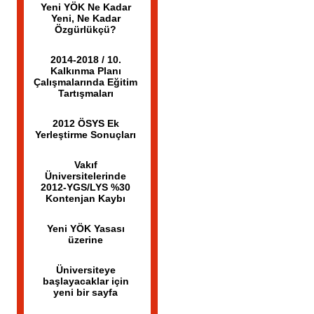
Yeni YÖK Ne Kadar
Yeni, Ne Kadar
Özgürlükçü?
2014-2018 / 10.
Kalkınma Planı
Çalışmalarında Eğitim
Tartışmaları
2012 ÖSYS Ek
Yerleştirme Sonuçları
Vakıf
Üniversitelerinde
2012-YGS/LYS %30
Kontenjan Kaybı
Yeni YÖK Yasası
üzerine
Üniversiteye
başlayacaklar için
yeni bir sayfa