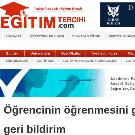
ANASAYFA
ÖĞRETMENLER ODASI
DÜNYADAN EĞİTİM
REKTÖRÜN ODAS
Gündem
Üniversiteler
Özel Okullar
İlköğretim - Lise
Oku
ÖNE ÇIKANLAR
EĞİTİM LİGİ
EĞİTİM VE REHBERLİK MAKALELERİ
EĞİTİ
Öğrencinin öğrenmesini g
geri bildirim