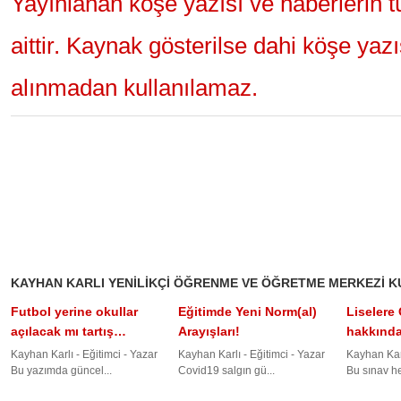
Yayınlanan köşe yazısı ve haberlerin 
aittir. Kaynak gösterilse dahi köşe yaz
alınmadan kullanılamaz.
KAYHAN KARLI YENILIKÇI ÖĞRENME VE ÖĞRETME MERKEZI 
Futbol yerine okullar
Eğitimde Yeni Norm(al)
Liselere 
açılacak mı tartış…
Arayışları!
hakkında
Kayhan Karlı - Eğitimci - Yazar
Kayhan Karlı - Eğitimci - Yazar
Kayhan Karl
Bu yazımda güncel...
Covid19 salgın gü...
Bu sınav he