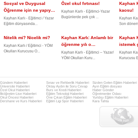
Sosyal ve Duygusal
Özel okul fırtınası!
Kayhan K
Öğrenme için ne yapıy…
kaosu!
Kayhan Karlı - Eğitimci-Yazar
Bugünlerde pek çok ...
Kayhan Karlı - Eğitimci / Yazar
Kayhan Karl
Eğitim dünyasında...
Son döneml
Nitelik mi? Nicelik mi?
Kayhan Karlı: Anlamlı bir
Kayhan K
öğrenme yılı o…
istemek 
Kayhan Karlı / Eğitimci - YÖM
Okulları Kurucusu O...
Kayhan Karlı - Eğitimci – Yazar/
Kayhan Kar
YÖM Okulları Kuru...
Kurucusu Eğ
Gündem Haberleri
Sınav ve Rehberlik Haberleri
Sizden Gelen Eğitim Haberleri
Üniversite Haberleri
Oktay Aydın ile Soru Cevap
Ayın Eğitim dosyası
Özel Okul Haberleri
Burs ve Kredi Haberleri
Haber Gönder
İlköğretim-Lise Haberleri
Eğitim Teknoloji Haberleri
Öğretmenler Odası
Okul Öncesi Haberleri
Öne Çıkan Eğitim Haberleri
Yurtdışı Eğitim Haberleri
Dershane ve Kurs Haberleri
Eğitim Ligi Spor Haberleri
Kara Tahta