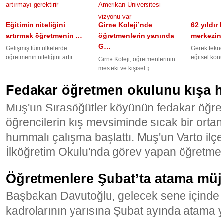
Eğitimin niteliğini
Girne Koleji’nde
62 yıldır
artırmak öğretmenin …
öğretmenlerin yanında
merkezi
G…
Gelişmiş tüm ülkelerde
Gerek tekn
öğretmenin niteliğini artır...
eğitsel kon
Girne Koleji, öğretmenlerinin
mesleki ve kişisel g...
Fedakar öğretmen okulunu kışa h
Muş'un Sırasöğütler köyünün fedakar öğre
öğrencilerin kış mevsiminde sıcak bir orta
hummalı çalışma başlattı. Muş'un Varto ilç
İlköğretim Okulu'nda görev yapan öğretm
Öğretmenlere Şubat’ta atama müj
Başbakan Davutoğlu, gelecek sene içinde
kadrolarının yarısına Şubat ayında atama