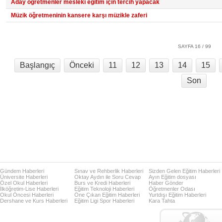
Aday öğretmenler mesleki eğitim için tercih yapacak
Müzik öğretmeninin kansere karşı müzikle zaferi
SAYFA 16 / 99
Başlangıç
Önceki
11
12
13
14
15
Son
Gündem Haberleri
Sınav ve Rehberlik Haberleri
Sizden Gelen Eğitim Haberleri
Üniversite Haberleri
Oktay Aydın ile Soru Cevap
Ayın Eğitim dosyası
Özel Okul Haberleri
Burs ve Kredi Haberleri
Haber Gönder
İlköğretim-Lise Haberleri
Eğitim Teknoloji Haberleri
Öğretmenler Odası
Okul Öncesi Haberleri
Öne Çıkan Eğitim Haberleri
Yurtdışı Eğitim Haberleri
Dershane ve Kurs Haberleri
Eğitim Ligi Spor Haberleri
Kara Tahta