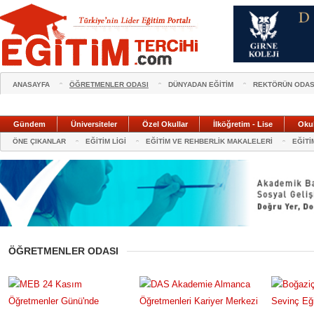
ANASAYFA
ÖĞRETMENLER ODASI
DÜNYADAN EĞİTİM
REKTÖRÜN ODAS
Gündem
Üniversiteler
Özel Okullar
İlköğretim - Lise
Oku
ÖNE ÇIKANLAR
EĞİTİM LİGİ
EĞİTİM VE REHBERLİK MAKALELERİ
EĞİTİ
ÖĞRETMENLER ODASI