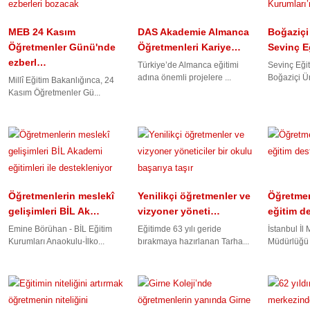
MEB 24 Kasım
DAS Akademie Almanca
Boğaziçi
Öğretmenler Günü'nde
Öğretmenleri Kariye…
Sevinç E
ezberl…
Türkiye’de Almanca eğitimi
Sevinç Eğit
adına önemli projelere ...
Boğaziçi Ün
Millî Eğitim Bakanlığınca, 24
Kasım Öğretmenler Gü...
Öğretmenlerin meslekî
Yenilikçi öğretmenler ve
Öğretmen
gelişimleri BİL Ak…
vizyoner yöneti…
eğitim d
Emine Börühan - BİL Eğitim
Eğitimde 63 yılı geride
İstanbul İl 
Kurumları Anaokulu-İlko...
bırakmaya hazırlanan Tarha...
Müdürlüğü v