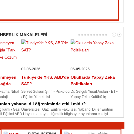
Şehir
bir y
EHBERLİK MAKALELERİ
02-06-2026
06-05-2026
rünmeyen
Türkiye'de YKS, ABD'de
Okullarda Yapay Zeka
 Çağda …
SAT?
Politikaları
Fatma Nihal
Servet Gülsün Şirin - Psikolog
Dr. Selçuk Yusuf Arslan - ETF
loji ...
/ Eğitim Yöneticisi...
Yapay Zeka Kulübü İç...
nları yabancı dil öğreniminde etkili midir?
ıkanlı / Gazi Üniversitesi, Gazi Eğitim Fakültesi, Yabancı Diller Eğitimi
ili Eğitimi ABD Hayatımda oynadığım ilk bilgisayar oyunlarını çok iyi
’li yıllarda insanların evlerinde keyifli…
 (Well-Being) Sonuçlarının Değerlendirilmesi ve Okullar
DİJİTAL EĞİTİMİN
Limy, eğitim