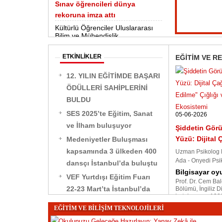
Sınav öğrencileri dünya
rekoruna imza attı
Kültürlü Öğrenciler Uluslararası
Bilim ve Mühendislik
Yarışması'nda Türkiye'yi temsil
edecek
ETKİNLİKLER
EĞİTİM VE R
12. YILIN EĞİTİMDE BAŞARI
ÖDÜLLERİ SAHİPLERİNİ
BULDU
SES 2025’te Eğitim, Sanat
05-06-2026
ve İlham buluşuyor
Şiddetin Gö
Yüzü: Dijital
Medeniyetler Buluşması
kapsamında 3 ülkeden 400
Uzman Psikolog 
Ada - Onyedi Psiko
dansçı İstanbul’da buluştu
Bilgisayar oyu
VEF Yurtdışı Eğitim Fuarı
Prof. Dr. Cem Balç
22-23 Mart’ta İstanbul’da
Bölümü, İngiliz D
hatırlıyorum. 1980
VEF Yurtdışı Eğitim Fuarı
EĞİTİM VE BİLİŞİM TEKNOLOJİLERİ
20. kez kapılarını açıyor
PISA İyi Oluş