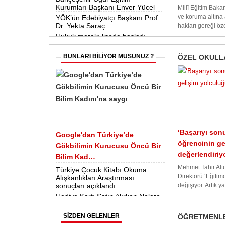
Kurumları Başkanı Enver Yücel
Millî Eğitim Bakan
ve koruma altına 
YÖK’ün Edebiyatçı Başkanı Prof.
Dr. Yekta Saraç
hakları gereği öze
Hukuk merakı lisede başladı
BUNLARI BİLİYOR MUSUNUZ ?
ÖZEL OKULL
‘Başarıyı sonu
Google'dan Türkiye’de
öğrencinin ge
Gökbilimin Kurucusu Öncü Bir
değerlendiriy
Bilim Kad…
Mehmet Tahir Altu
Türkiye Çocuk Kitabı Okuma
Direktörü ‘Eğitim
Alışkanlıkları Araştırması
sonuçları açıklandı
değişiyor. Artık y
Hediye Kartı Satın Alırken Nelere
Dikkat Etmek Gerekir?
Kripto Para Hakkında Bilmeniz
SİZDEN GELENLER
ÖĞRETMENLE
Gerekenler