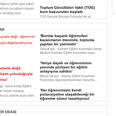
lığınca şehit, gazi yakını
Toplum Gönüllüleri Vakfı (TOG)
alınan çocukların kanuni
burs başvuruları başladı
l okullara ücre...
TOG Gençlik Bursları Fonuyla her yıl
1.500’den fazla gence burs desteği veren
To…
AR
‘Burslar başarılı öğrencileri
kazanmanın ötesinde, topluma
yapılan bir yatırımdır’
Selçuk Işık - Kavram Eğitim Kurumları Genel
Müdürü“Kavram Eğitim Kurumları olara…
‘Veriye dayalı ve öğrencisinin
yanında yürüyen bir eğitim
çlarla değil,
anlayışına sahibiz’
lişim yolculuğuyla
Murat Gürsoy - Sevinç Eğitim Kurumları
oruz’
Franchise Operasyonlarından Sorumlu…
ğ - Girne Koleji Eğitim
‘Her öğrencimizin kendi
de başarı anlayışı
potansiyeline ulaşabileceği bir
alnızca yüksek puan alan...
öğrenme süreci tasarlıyoruz’
Ferhat Argın - Mektebim Koleji Eğitim
Direktörü “Başta akademik başarısıyla öne…
R ODASI