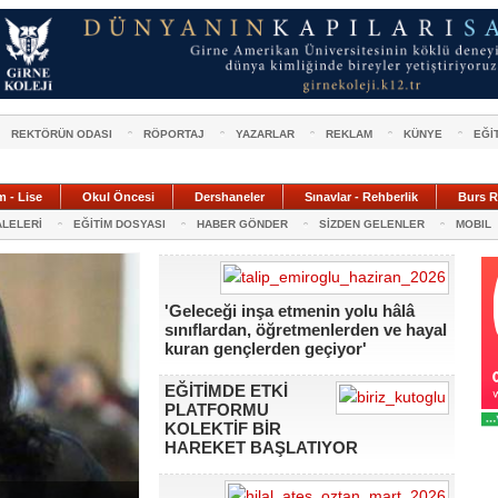
REKTÖRÜN ODASI
RÖPORTAJ
YAZARLAR
REKLAM
KÜNYE
EĞİ
m - Lise
Okul Öncesi
Dershaneler
Sınavlar - Rehberlik
Burs R
ALELERİ
EĞİTİM DOSYASI
HABER GÖNDER
SİZDEN GELENLER
MOBIL
'Geleceği inşa etmenin yolu hâlâ
sınıflardan, öğretmenlerden ve hayal
kuran gençlerden geçiyor'
EĞİTİMDE ETKİ
PLATFORMU
KOLEKTİF BİR
HAREKET BAŞLATIYOR