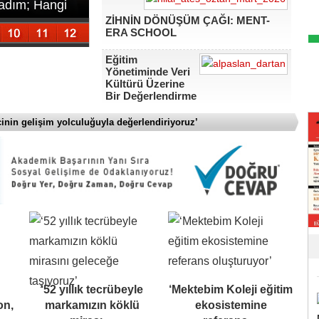
 adım; Hangi
ZİHNİN DÖNÜŞÜM ÇAĞI: MENT-
ERA SCHOOL
Eğitim
Yönetiminde Veri
Kültürü Üzerine
Bir Değerlendirme
in gelişim yolculuğuyla değerlendiriyoruz’
LGS 
‘52 yıllık tecrübeyle
‘Mektebim Koleji eğitim
on,
markamızın köklü
ekosistemine