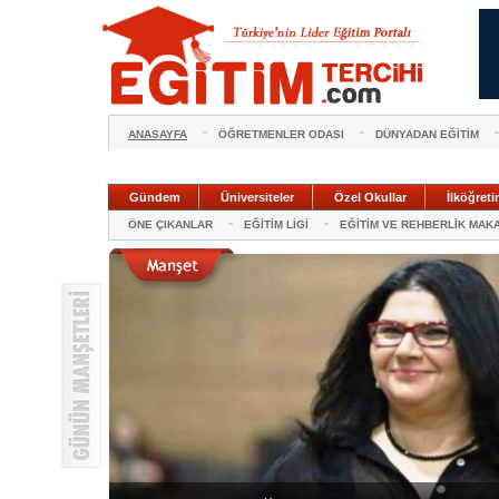
ANASAYFA
ÖĞRETMENLER ODASI
DÜNYADAN EĞİTİM
Gündem
Üniversiteler
Özel Okullar
İlköğreti
ÖNE ÇIKANLAR
EĞİTİM LİGİ
EĞİTİM VE REHBERLİK MAK