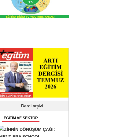
ve YKS özelinde; Sınavlar, Sonuçlar ve Beklentiler
Dergi arşivi
EĞİTİM VE SEKTÖR