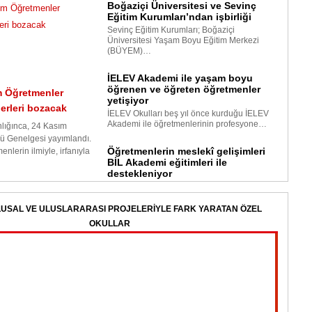
Boğaziçi Üniversitesi ve Sevinç
Eğitim Kurumları’ndan işbirliği
Sevinç Eğitim Kurumları; Boğaziçi
Üniversitesi Yaşam Boyu Eğitim Merkezi
(BÜYEM)…
İELEV Akademi ile yaşam boyu
öğrenen ve öğreten öğretmenler
 Öğretmenler
yetişiyor
erleri bozacak
İELEV Okulları beş yıl önce kurduğu İELEV
Akademi ile öğretmenlerinin profesyone…
nlığınca, 24 Kasım
ü Genelgesi yayımlandı.
Öğretmenlerin meslekî gelişimleri
nlerin ilmiyle, irfanıyla
BİL Akademi eğitimleri ile
destekleniyor
Emine Börühan - BİL Eğitim Kurumları
Anaokulu-İlkokul Eğitim Koordinatörü
Plato
FMV I
Şişli
“Düny…
USAL VE ULUSLARARASI PROJELERIYLE FARK YARATAN ÖZEL
zengi
OKULLAR