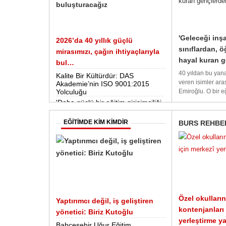
'Geleceği inş
2026’da 40 yıllık güçlü
sınıflardan, 
mirasımızı, çağın ihtiyaçlarıyla
hayal kuran g
bul…
40 yıldan bu yan
Kalite Bir Kültürdür: DAS
veren isimler aras
Akademie’nin ISO 9001:2015
Yolculuğu
Emiroğlu. O bir eği
'Daha güçlü bir eğitim girişimciliği
ekosistemi oluşturmak için yola
çıktık'
EĞİTİMDE KİM KİMDİR
BURS REHBE
Eğitim Dünyasına Yeni Bir Soluk:
Edu for School
Endless Abroad’un EUPS
Akreditasyonu ile eğitim
kurumları uluslararası vizyon
kazanıyor!
Özel okulların
Yaptırımcı değil, iş geliştiren
kontenjanları
yönetici: Biriz Kutoğlu
yerleştirme y
Bahçeşehir Uğur Eğitim