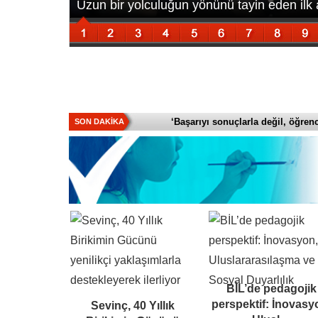
Uzun bir yolculuğun yönünü tayin eden ilk
Üniversite Hangi Bölüm?
 Hangi Bölüm?
‘Başarıyı sonuçlarla değil, öğrencin
SON DAKİKA
BİL’de pedagojik
perspektif: İnovasy
Sevinç, 40 Yıllık