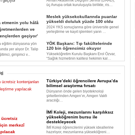
Alman Akademik Değişim Servisi (DAAD),
üç Avrupa ortak kuruluşuyla birlikte, ris…
Meslek yüksekokullarında puanlar
yükseldi doluluk yüzde 100 oldu
a etmenin yolu hâlâ
2024 YKS sonuçlarına göre üniversite genel
öğretmenlerden ve
yerleştirme ve kayıt işlemleri yarın …
ençlerden geçiyor'
YÖK Başkanı: Tıp fakültelerinde
a eğitim dünyasına yön
120 bin öğrencimiz okuyor
ında yer alıyor Dr. Talip
Yükseköğretim Kurulu Başkanı Erol Özvar,
timci, girişimci v...
“Sağlık hizmetinin kalitesi hekimin kal…
Rİ
Türkiye’deki öğrencilere Avrupa’da
bilimsel araştırma fırsatı
Dünyanın önde gelen biyoteknoloji
şirketlerinden Amgen’ın, Amgen Vakfı
aracılığı…
İMİ Koleji, mezunlarını karşılıksız
yükseköğrenim bursu ile
 ücretsiz
destekleyecek
 için merkezî
İMİ Koleji öğrencilerini yüksek ideallerine
apılacak
hazırlıyor, mezunlarına yükseköğreni…