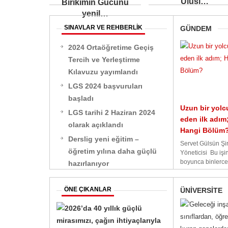
Ulusl…
Birikimin Gücünü
yenil…
SINAVLAR VE REHBERLİK
GÜNDEM
2024 Ortaöğretime Geçiş
Tercih ve Yerleştirme
Kılavuzu yayımlandı
LGS 2024 başvuruları
başladı
Uzun bir yol
LGS tarihi 2 Haziran 2024
eden ilk adım
olarak açıklandı
Hangi Bölüm
Derslig yeni eğitim –
Servet Gülsün Şir
öğretim yılına daha güçlü
Yöneticisi Bu işin
boyunca binlerce 
hazırlanıyor
ÖNE ÇIKANLAR
ÜNİVERSİTE