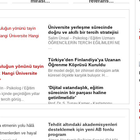
mirası…
referans…
Üniversite yerleşme sürecinde
doğru ve akıllı bir tercih stratejisi
Salim Ünsal – Psikolog / Eğitim Uzmanı
ÖĞRENCİLERİN TERCİH EĞİLİMLERİ NE
…
Türkiye’den Finlandiya’ya Uzanan
Öğrenme Köprüsü Kuruldu
culuğun yönünü tayin
Bir model değil, bir zihinsel dönüşüm artık
; Hangi Üniversite
küresel ölçekte karşılık buluyor. H…
?
‘Dijital vatandaşlık, eğitim
in - Psikolog / Eğitim
sürecinin bir parçası haline
 içinde geçirdiğim yıllar
getirilmelidir’
tercih görüş...
Prof. Dr. S. Tunay Kamer - Kastamonu
Üniversitesi Eğitim Fakültesi Öğretim
Üyesi…
Tehdit altındaki akademisyenleri
desteklemek için yeni AB fonlu
program