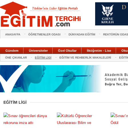
ANASAYFA
ÖĞRETMENLER ODASI
DÜNYADAN EĞİTİM
REKTÖRÜN ODAS
Gündem
Üniversiteler
Özel Okullar
İlköğretim - Lise
Oku
ÖNE ÇIKANLAR
EĞİTİM LİGİ
EĞİTİM VE REHBERLİK MAKALELERİ
EĞİTİ
EĞİTİM LİGİ