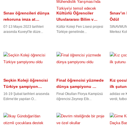
Sınav öğrencileri dünya
Kültürlü Öğrenciler
Sınav’ın 
rekoruna imza at…
Uluslararası Bilim v…
Ödül
07-13 Mayıs 2023 tarihleri
Kültür Koleji Fen Lisesi projesi
SINAVMUN2
arasında Kuveyt’te düze...
Türkiye genelinde...
Merkez Kole
Seçkin Koleji öğrencisi
Final öğrencisi yüzmede
Kız çocuk
Türkiye şampiyon…
dünya şampiyonu …
ilk şutu
16-19 Şubat tarihleri arasında
Final Okulları Florya Kampüsü
adidas ve K
Edirne'de yapılan O...
öğrencisi Zeynep Elb...
verdi, futbo