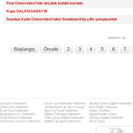
Fırat Üniversitesi’nde okçuluk kulübü kuruldu
Kupa GALATASARAY'IN
İstanbul Aydın Üniversitesi’nden Snowboard’da çifte şampiyonluk
SAYFA 9 / 11
Başlangıç
Önceki
2
3
4
5
6
7
Gündem Haberleri
Sınav ve Rehberlik Haberleri
Sizden Gelen Eğitim Haberleri
Üniversite Haberleri
Oktay Aydın ile Soru Cevap
Ayın Eğitim dosyası
Özel Okul Haberleri
Burs ve Kredi Haberleri
Haber Gönder
İlköğretim-Lise Haberleri
Eğitim Teknoloji Haberleri
Öğretmenler Odası
Okul Öncesi Haberleri
Öne Çıkan Eğitim Haberleri
Yurtdışı Eğitim Haberleri
Dershane ve Kurs Haberleri
Eğitim Ligi Spor Haberleri
Kara Tahta