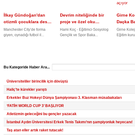
İlkay Gündoğan'dan
Devrim niteliğinde bir
Girne Kol
otizmli çocuklara des…
proje ve özel oku…
Daçka B
Manchester City’de forma
Hami Koç - Eğitimci-Sosyolog
Girne Kole
giyen, oynadığı futbol il...
Gençlik ve Spor Baka...
Eğitim kuru
Bu Kategoride Haber Ara...
Üniversiteliler birincilik için dövüştü
Haliç’te kürekler yarıştı
Erkekler Buz Hokeyi Dünya Şampiyonası 3. Klasman müsabakaları
‘FATİH WORLD CUP 3’ BAŞLIYOR
Atletizmin geleceğini bu gençler yazacak
İstanbul Aydın Üniversitesi Erkek Tenis Takımı’nın şampiyonluk heyecanı!
Taş atan eller artık raket tutacak!