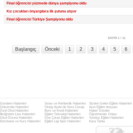
Final öğrencisi yüzmede dünya şampiyonu oldu
Kız çocukları önyargılara ilk şutunu atıyor
Final öğrencisi Türkiye Şampiyonu oldu
SAYFA 1 / 11
Başlangıç
Önceki
1
2
3
4
5
6
Gündem Haberleri
Sınav ve Rehberlik Haberleri
Sizden Gelen Eğitim Haberleri
Üniversite Haberleri
Oktay Aydın ile Soru Cevap
Ayın Eğitim dosyası
Özel Okul Haberleri
Burs ve Kredi Haberleri
Haber Gönder
İlköğretim-Lise Haberleri
Eğitim Teknoloji Haberleri
Öğretmenler Odası
Okul Öncesi Haberleri
Öne Çıkan Eğitim Haberleri
Yurtdışı Eğitim Haberleri
Dershane ve Kurs Haberleri
Eğitim Ligi Spor Haberleri
Kara Tahta