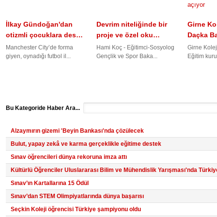
İlkay Gündoğan'dan
Devrim niteliğinde bir
Girne Kol
otizmli çocuklara des…
proje ve özel oku…
Daçka B
Manchester City’de forma
Hami Koç - Eğitimci-Sosyolog
Girne Kole
giyen, oynadığı futbol il...
Gençlik ve Spor Baka...
Eğitim kuru
Bu Kategoride Haber Ara...
Alzaymırın gizemi 'Beyin Bankası'nda çözülecek
Bulut, yapay zekâ ve karma gerçeklikle eğitime destek
Sınav öğrencileri dünya rekoruna imza attı
Kültürlü Öğrenciler Uluslararası Bilim ve Mühendislik Yarışması'nda Türkiy
Sınav’ın Kartallarına 15 Ödül
Sınav’dan STEM Olimpiyatlarında dünya başarısı
Seçkin Koleji öğrencisi Türkiye şampiyonu oldu