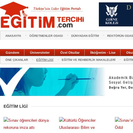
ANASAYFA
ÖĞRETMENLER ODASI
DÜNYADAN EĞİTİM
REKTÖRÜN ODAS
Gündem
Üniversiteler
Özel Okullar
İlköğretim - Lise
Oku
ÖNE ÇIKANLAR
EĞİTİM LİGİ
EĞİTİM VE REHBERLİK MAKALELERİ
EĞİTİ
EĞİTİM LİGİ