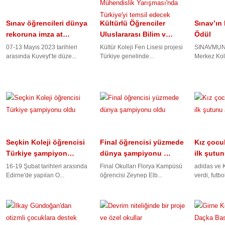
Sınav öğrencileri dünya
Kültürlü Öğrenciler
Sınav’ın 
rekoruna imza at…
Uluslararası Bilim v…
Ödül
07-13 Mayıs 2023 tarihleri
Kültür Koleji Fen Lisesi projesi
SINAVMUN2
arasında Kuveyt’te düze...
Türkiye genelinde...
Merkez Kole
Seçkin Koleji öğrencisi
Final öğrencisi yüzmede
Kız çocuk
Türkiye şampiyon…
dünya şampiyonu …
ilk şutu
16-19 Şubat tarihleri arasında
Final Okulları Florya Kampüsü
adidas ve K
Edirne'de yapılan O...
öğrencisi Zeynep Elb...
verdi, futbo